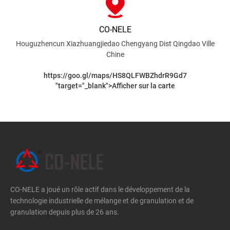
CO-NELE
Houguzhencun Xiazhuangjiedao Chengyang Dist
Qingdao Ville
Chine
https://goo.gl/maps/HS8QLFWBZhdrR9Gd7
"target="_blank">Afficher sur la carte
CO-NELE a joué un rôle actif dans le développement de la
technologie industrielle de mélange et de granulation et de
granulation depuis plus de 26 ans.