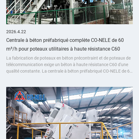
2026.4.22
Centrale à béton préfabriqué complète CO-NELE de 60
m³/h pour poteaux utilitaires à haute résistance C60
La fabrication de poteaux en béton précontraint et de poteaux de
télécommunication exige un béton à haute résistance C60 d'une
qualité constante. La centrale à béton préfabriqué CO-NELE de 60
m³/h offre une solution entièrement intégrée, équipée du malaxe