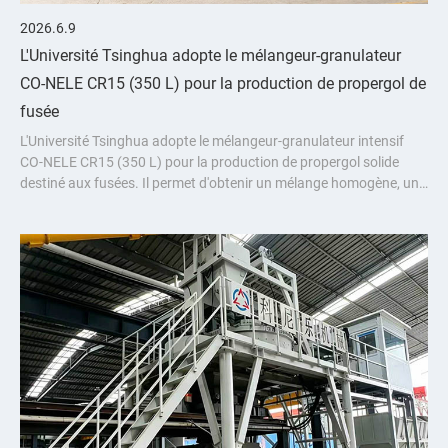
2026.6.9
L'Université Tsinghua adopte le mélangeur-granulateur
CO-NELE CR15 (350 L) pour la production de propergol de
fusée
L'Université Tsinghua adopte le mélangeur-granulateur intensif
CO-NELE CR15 (350 L) pour la production de propergol solide
destiné aux fusées. Il permet d'obtenir un mélange homogène, une
granulation de précision et une sécurité conforme aux exigences
de